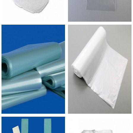
grande exposição. A sacola do tipo personalizada
pode ser encomendada para ocasiões especiais e
não apenas para o uso rotineiro. É possível
desenvolver sacolas com impressão
comemorativas, para eventos corporativos ou
ações promocionais. Dessa forma, é considerada
com o melhor em custo x benefício, pois
apresenta várias qualidades em um único
produto, por um preço mais compatível para os
consumidores.EMPRESA PARA ADQUIRIR
SACOLAS PLÁSTICAS ALÇA CAMISETAA
Empório do Plástico passou a contratar a
produção com fábricas ainda mais modernas e
custos reduzidos. Aumentando, assim, o mix de
sacos a pronta entrega e venda fracionada, até
em pequenas quantidades. Para saber mais
informações, basta solicitar um orçamento..