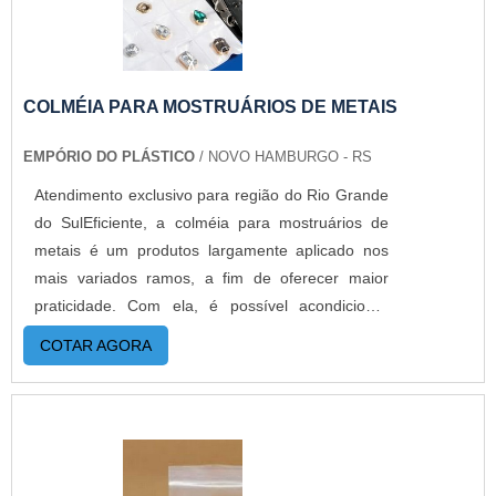
MELHOR QUALIDADEA Empório do Plástico
passou a contratar a produção com fábricas ainda
mais modernas e custos reduzidos. Aumentando,
assim, o mix de sacos a pronta entrega e venda
COLMÉIA PARA MOSTRUÁRIOS DE METAIS
fracionada, até em pequenas quantidades. Para
EMPÓRIO DO PLÁSTICO
/ NOVO HAMBURGO - RS
saber mais informações, basta solicitar um
orçamento..
Atendimento exclusivo para região do Rio Grande
do SulEficiente, a colméia para mostruários de
metais é um produtos largamente aplicado nos
mais variados ramos, a fim de oferecer maior
praticidade. Com ela, é possível acondicionar
peças, garantindo um melhor aproveitamento do
COTAR AGORA
espaço e maior segurança. Por isso, é importante
garantir um bom distribuidor do
produto. DETALHES SOBRE O
FUNCIONAMENTO DO PRODUTONa prática, as
colmeias contam com diferentes benefícios,