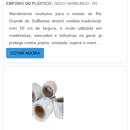
EMPÓRIO DO PLÁSTICO
/ NOVO HAMBURGO - RS
informações, basta solicitar um orçamento. .
Atendimento exclusivo para o estado do Rio
Grande do SulBoinas stretch medida tradicional,
com 50 cm de largura, é muito utilizada em
madeireiras, mercados e indústrias no geral, já
protege contra poeira, umidade, sujeira e mantém
os produtos compactados.O filme stretch é um
COTAR AGORA
dos materiais que tem a disposição atualmente
para auxiliar na proteção de produtos. Também
conhecido como filme polietileno, esta embalagem
vem se tornando indispensável na hora de
transportar certos objetos paletizados. MAIS
DETALHES IMPORTANTES SOBRE O
PRODUTOÉ um material totalmente reciclável,
que possui resistência mecânica e alto poder de
aderência. Além disso, este tipo de embalagem se
destaca pela elasticidade e fixação. Devido à
essas características ele se mantém