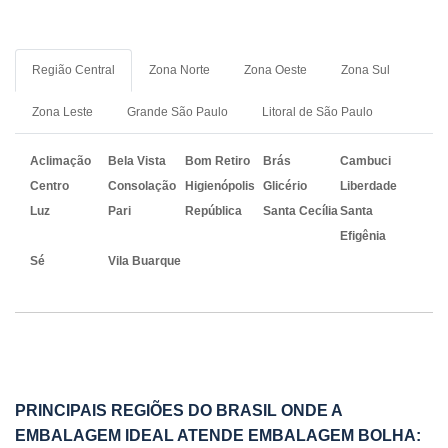
Região Central
Zona Norte
Zona Oeste
Zona Sul
Zona Leste
Grande São Paulo
Litoral de São Paulo
Aclimação
Bela Vista
Bom Retiro
Brás
Cambuci
Centro
Consolação
Higienópolis
Glicério
Liberdade
Luz
Pari
República
Santa Cecília
Santa
Efigênia
Sé
Vila Buarque
PRINCIPAIS REGIÕES DO BRASIL ONDE A
EMBALAGEM IDEAL ATENDE EMBALAGEM BOLHA: