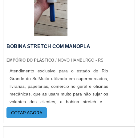
BOBINA STRETCH COM MANOPLA
EMPÓRIO DO PLÁSTICO
/ NOVO HAMBURGO - RS
Atendimento exclusivo para o estado do Rio
Grande do SulMuito utilizado em supermercados,
livrarias, papelarias, comércio no geral e oficinas
mecânicas, que as usam muito para não sujar os
volantes dos clientes, a bobina stretch com
manopla é indicada para estabelecimentos que
COTAR AGORA
realizam o processo de arqueação de forma
manual através do uso do filme stretch que
assegura melhores resultados no processo de