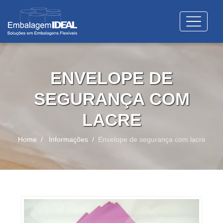
ENVELOPE DE
SEGURANÇA COM
LACRE
Home
Informações
Envelope de segurança com lacre