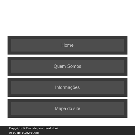
Embalagem Ideal - As melhores soluções em
embalagens flexíveis
Home
Quem Somos
Informações
Mapa do site
Copyright © Embalagem Ideal. (Lei
9610 de 19/02/1998)