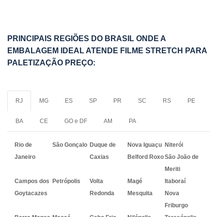
PRINCIPAIS REGIÕES DO BRASIL ONDE A
EMBALAGEM IDEAL ATENDE FILME STRETCH PARA
PALETIZAÇÃO PREÇO:
RJ
MG
ES
SP
PR
SC
RS
PE
BA
CE
GO e DF
AM
PA
Rio de
São Gonçalo
Duque de
Nova Iguaçu
Niterói
Janeiro
Caxias
Belford Roxo
São João de
Meriti
Campos dos
Petrópolis
Volta
Magé
Itaboraí
Goytacazes
Redonda
Mesquita
Nova
Friburgo