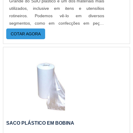
Grande do SulO plástico é um dos materiais mais
utilizados, inclusive em itens e utensílios
rotineiros. Podemos vê-lo em diversos
segmentos, como em confecções em peças
ornamentais, componentes eletrônicos,
COTAR AGORA
laboratórios, gráficas e em papelarias, com
destaque para os envelopes em PVC. Esse
produto é especialmente desenvolvido para
ajudar no armazenamento de produtos,
documentos, arquivos e impressos, com facilidade
para abrir e fechar, graças à presença da
abotoadura. O PRODUTO OFERECE DIVERSAS
VANTAGENSO envelope PVC também apresenta
as vantagens do próprio termoplástico de alto
desempenho, que inclui extrema resistência e
durabilidade, responsável por garantir a proteção
da peça contra choques mecânicos, intempéries e
SACO PLÁSTICO EM BOBINA
ação do tempo. Além disso, com o uso dos