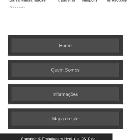
Barra Mansa
Macaé
Cabo Frio
Nilópolis
Teresópolis
Resende
Embalagem Ideal - As melhores
soluções em embalagens flexíveis
Home
Quem Somos
Informações
Mapa do site
Copyright © Embalagem Ideal. (Lei 9610 de