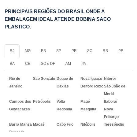
PRINCIPAIS REGIÕES DO BRASIL ONDE A
EMBALAGEM IDEAL ATENDE BOBINA SACO
PLASTICO:
RJ
MG
ES
SP
PR
SC
RS
PE
BA
CE
GO e DF
AM
PA
Rio de
São Gonçalo
Duque de
Nova Iguaçu
Niterói
Janeiro
Caxias
Belford Roxo
São João de
Meriti
Campos dos
Petrópolis
Volta
Magé
Itaboraí
Goytacazes
Redonda
Mesquita
Nova
Friburgo
Barra Mansa
Macaé
Cabo Frio
Nilópolis
Teresópolis
Resende