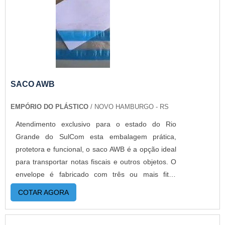
SACO AWB
EMPÓRIO DO PLÁSTICO
/ NOVO HAMBURGO - RS
Atendimento exclusivo para o estado do Rio
Grande do SulCom esta embalagem prática,
protetora e funcional, o saco AWB é a opção ideal
para transportar notas fiscais e outros objetos. O
envelope é fabricado com três ou mais fitas
adesivas, numa embalagem prática, protetora e
COTAR AGORA
funcional. O produto pode ser fabricado com
material 100% reciclado, sendo ideal para o meio
ambiente.MAIS DETALHES IMPORTANTES