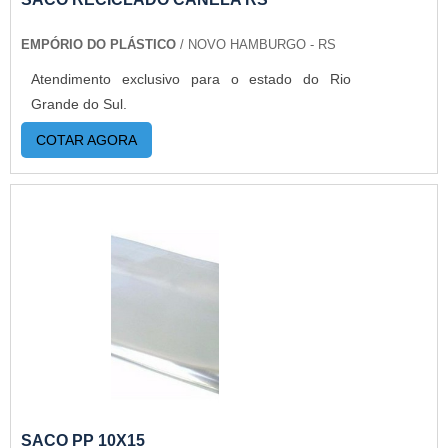
fábricas ainda mais modernas e custos reduzidos.
EMPÓRIO DO PLÁSTICO
/ NOVO HAMBURGO - RS
Aumentando, assim, o mix de sacos a pronta
entrega e venda fracionada, até em pequenas
Atendimento exclusivo para o estado do Rio
quantidades. Para saber mais informações, basta
Grande do Sul.
solicitar um orçamento..
COTAR AGORA
SACO PP 10X15