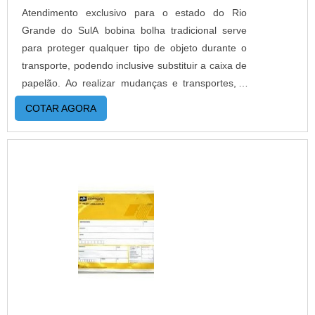
Atendimento exclusivo para o estado do Rio
Grande do SulA bobina bolha tradicional serve
para proteger qualquer tipo de objeto durante o
transporte, podendo inclusive substituir a caixa de
papelão. Ao realizar mudanças e transportes, o
uso desse produto é essencial para que nada
COTAR AGORA
quebre ou estrague no meio do caminho e para
facilitar o trabalho. MAIS INFORMAÇÕES
RELEVANTES SOBRE O PRODUTOPode-se dizer
que a bobina de plastico bolha é a melhor opção
para proteger objetos contra quebra e arranhões,
sendo uma alternativa econômica, ideal para o
transporte de cargas mais frágeis. Muito utilizada
por transportadoras, por exemplo, a utilização do
plástico bolha demonstra o cuidado com os
objetos transportados, mantendo-os com a
integridade preservada.É fabricada em filme de
polietileno de pouca densidade dispondo de