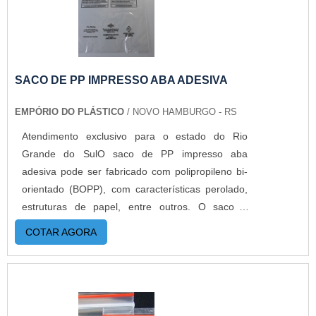
SACO DE PP IMPRESSO ABA ADESIVA
EMPÓRIO DO PLÁSTICO
/ NOVO HAMBURGO - RS
Atendimento exclusivo para o estado do Rio
Grande do SulO saco de PP impresso aba
adesiva pode ser fabricado com polipropileno bi-
orientado (BOPP), com características perolado,
estruturas de papel, entre outros. O saco é
largamente usado para embalar alimentos,
COTAR AGORA
produtos eletrônicos e produtos
farmacêuticos. Além disso, produto tem um
excelente aspecto visual brilhoso, resistente a
altas temperaturas e shelf life de grande
durabilidade. Com isso, a empresa oferece os