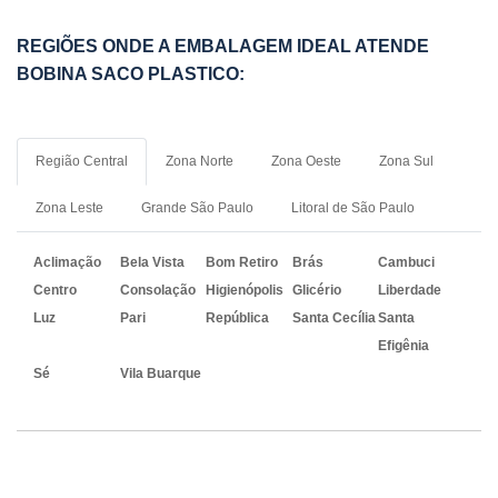
REGIÕES ONDE A EMBALAGEM IDEAL ATENDE
BOBINA SACO PLASTICO:
Região Central
Zona Norte
Zona Oeste
Zona Sul
Zona Leste
Grande São Paulo
Litoral de São Paulo
Aclimação
Bela Vista
Bom Retiro
Brás
Cambuci
Centro
Consolação
Higienópolis
Glicério
Liberdade
Luz
Pari
República
Santa Cecília
Santa
Efigênia
Sé
Vila Buarque