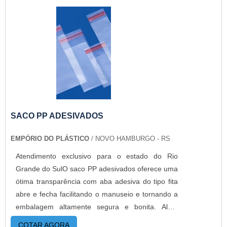
entrega rápida; Transporte e logística.GARANTIA
DE ALTA EFICIÊNCIA EM SACO AWBA Empório
do Plástico passou a contratar a produção com
fábricas ainda mais modernas e custos reduzidos.
Aumentando, assim, o mix de sacos a pronta
entrega e venda fracionada, até em pequenas
quantidades. Além disso, a empresa oferece os
melhores profissionais do ramo, para assim,
melhor atender todos os clientes. Para saber mais
informações, basta solicitar um orçamento..
SACO PP ADESIVADOS
EMPÓRIO DO PLÁSTICO
/ NOVO HAMBURGO - RS
Atendimento exclusivo para o estado do Rio
Grande do SulO saco PP adesivados oferece uma
ótima transparência com aba adesiva do tipo fita
abre e fecha facilitando o manuseio e tornando a
embalagem altamente segura e bonita. Além
disso, é ideal para colocar bijuterias, pequenos
COTAR AGORA